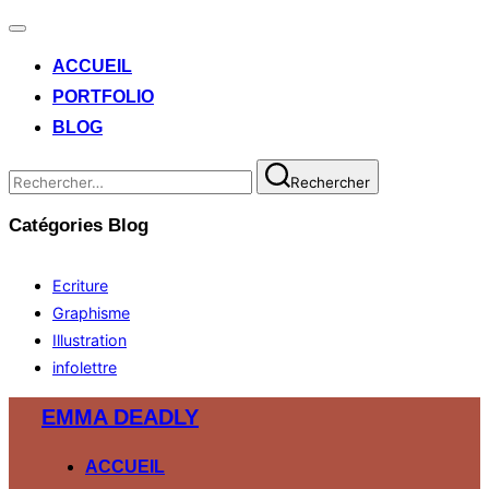
Ouvrir/fermer
la
ACCUEIL
navigation
PORTFOLIO
BLOG
Recherche
Rechercher
pour :
Catégories Blog
Ecriture
Graphisme
Illustration
infolettre
Aller
EMMA DEADLY
au
contenu
ACCUEIL