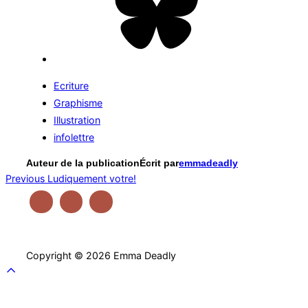
Ecriture
Graphisme
Illustration
infolettre
Auteur de la publication
Écrit par
emmadeadly
Navigation
Previous
Previous
Ludiquement votre!
de
l’article
Copyright © 2026 Emma Deadly
Scroll
to
top