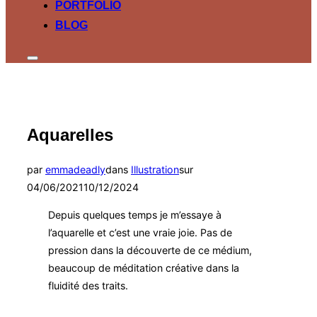
PORTFOLIO
BLOG
Permuter
la
colonne
latérale
et
la
Aquarelles
navigation
Publié
par
emmadeadly
dans
Illustration
sur
le
04/06/2021
10/12/2024
Depuis quelques temps je m’essaye à
l’aquarelle et c’est une vraie joie. Pas de
pression dans la découverte de ce médium,
beaucoup de méditation créative dans la
fluidité des traits.