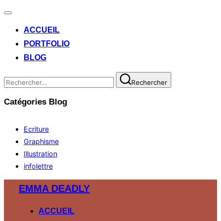
Ouvrir/fermer
la
ACCUEIL
navigation
PORTFOLIO
BLOG
Recherche
Rechercher
pour :
Catégories Blog
Ecriture
Graphisme
Illustration
infolettre
Aller
EMMA DEADLY
au
contenu
ACCUEIL