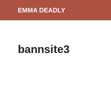
Aller
EMMA DEADLY
au
contenu
bannsite3