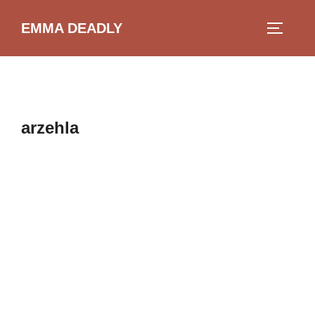
Aller
EMMA DEADLY
au
PERMUT
contenu
arzehla