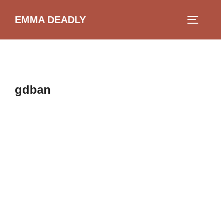
Aller
EMMA DEADLY
au
PERMUT
contenu
gdban