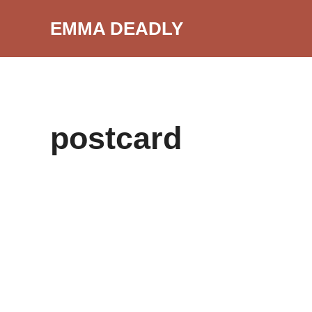
Aller
EMMA DEADLY
au
contenu
postcard