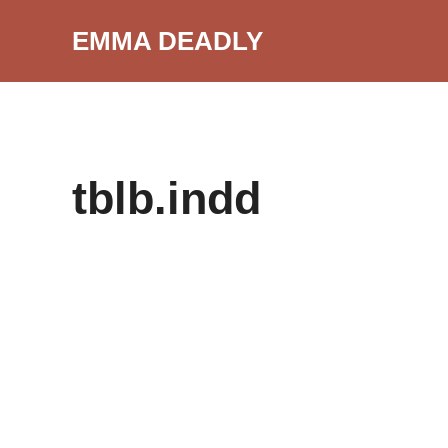
Aller
EMMA DEADLY
au
contenu
tblb.indd